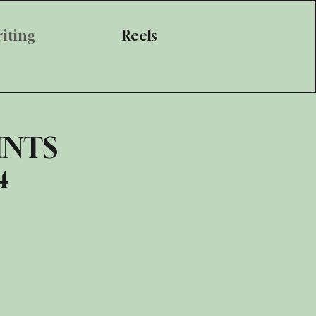
iting
Reels
INTS
4